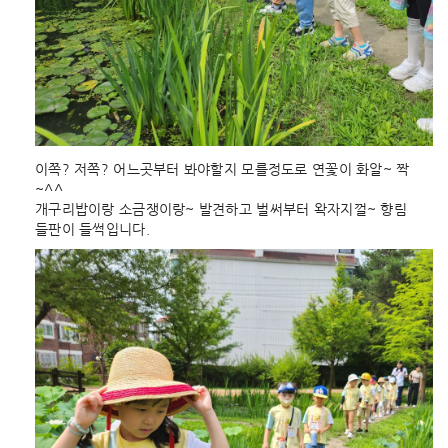
이쪽? 저쪽? 어느곳부터 봐야할지 모를정도로 연꽃이 화알~ 짝
~^^
개구리밥이랑 소금쟁이랑~ 발견하고 벌써부터 왁자지껄~ 향림
들판이 들썩입니다.