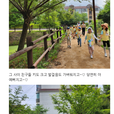
그 사이 친구들 키도 크고 발걸음도 가벼워지고~♡ 당연히 더
예뻐지고~♡