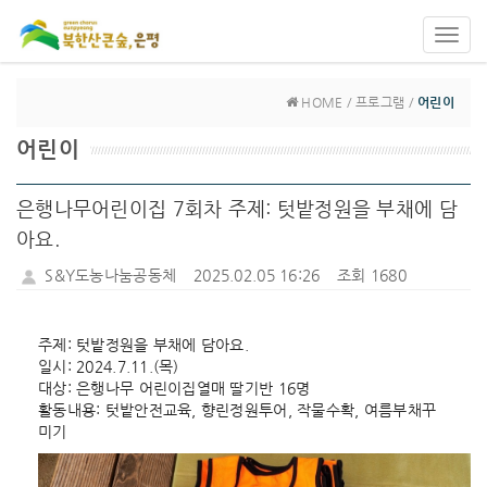
Toggl
navig
HOME / 프로그램 /
어린이
어린이
은행나무어린이집 7회차 주제: 텃밭정원을 부채에 담
아요.
S&Y도농나눔공동체
2025.02.05 16:26
조회 1680
주제: 텃밭정원을 부채에 담아요.
일시: 2024.7.11.(목)
대상: 은행나무 어린이집열매 딸기반 16명
활동내용: 텃밭안전교육, 향린정원투어, 작물수확, 여름부채꾸
미기