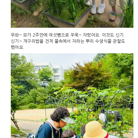
우와~ 모가 2주만에 여섯뼘으로 쑤욱~ 자랐어요. 이것도 신기
신기~ 개구리밥을 건져 물속에서 자라는 뿌리 수생식물 관찰도
했어요.