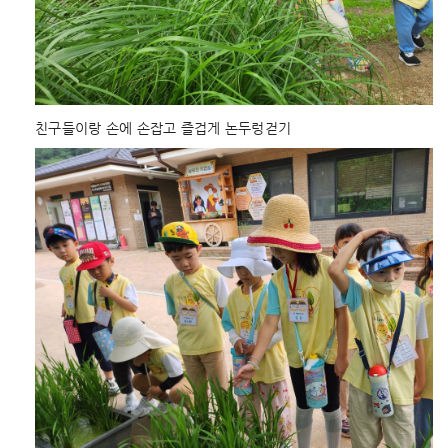
친구들이랑 손에 손잡고 즐겁게 논두렁걷기