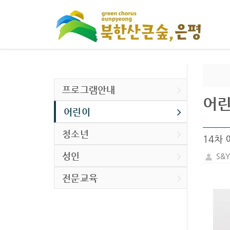
프로그램안내
어
어린이
청소년
14차
성인
S&
전문교육