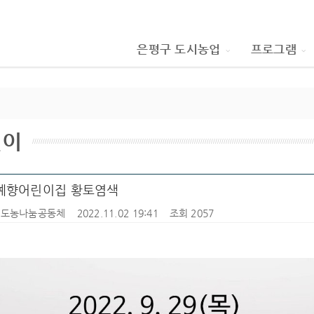
은평구 도시농업
프로그램
린이
 예향어린이집 황토염색
Y도농나눔공동체
2022.11.02 19:41
조회 2057