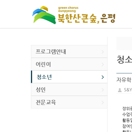
프로그램안내
청
어린이
청소년
자유학
성인
S&
전문교육
장위중
수업주
활동일
참여인