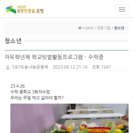
Toggl
navig
HOME / 프로그램 /
청소년
청소년
자유학년제 학교텃밭활동프로그램 - 수락중
S&Y도농나눔공동체
2023.06.12 21:14
조회 1241
23.4.26.
수락 중학교 3회차수업
우리는 무얼 먹고 살아야 할까?