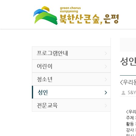
프로그램안내
성
어린이
청소년
<우리
성인
S&
전문교육
<우
주제 
활동 
강사 