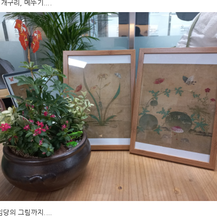
 개구리, 메뚜기....
당의 그림까지....