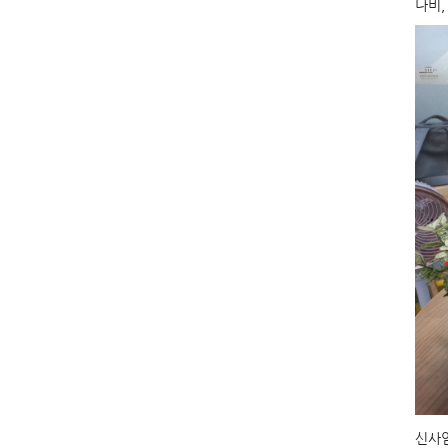
나비,
신사임