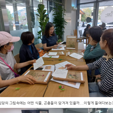
당의 그림속에는 어떤 식물, 곤충들이 담겨져 있을까....이렇게 들여다보는