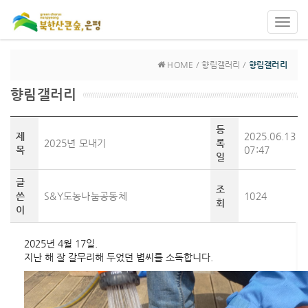
Toggl
navig
HOME / 향림갤러리 /
향림갤러리
향림갤러리
등
제
2025.06.13
2025년 모내기
록
목
07:47
일
글
조
쓴
S&Y도농나눔공동체
1024
회
이
2025년 4월 17일.
지난 해 잘 갈무리해 두었던 볍씨를 소독합니다.