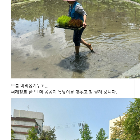
모를 미리옮겨두고...
써레질로 한 번 더 꼼꼼히 높낮이를 맞추고 잘 골라 줍니다.