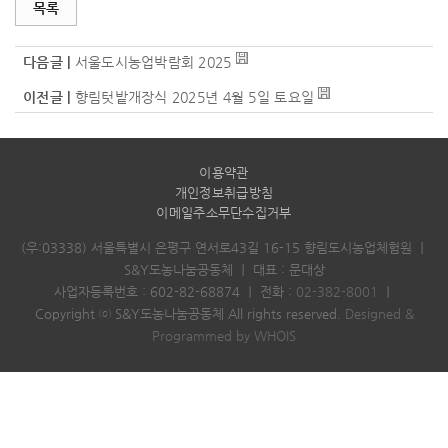
목록
다음글 |
서울도시농업박람회 2025
이전글 |
향림텃밭개장식 2025년 4월 5일 토요일
이용약관
개인정보취급방침
이메일주소무단수집거부
(우:03338) 서울특별시 은평구 연서로43길 16-15 향림도시농업체험원
｜
S&Y도농나눔공동체
｜
대표 : 문대상
사업자등록번호 : 602-82-68874
｜
전화 :
02-382-8001
｜
Copyright ⓒ S&Y도농나눔공동체 All rights reserved.
Designed &
Programmed by WHOIS