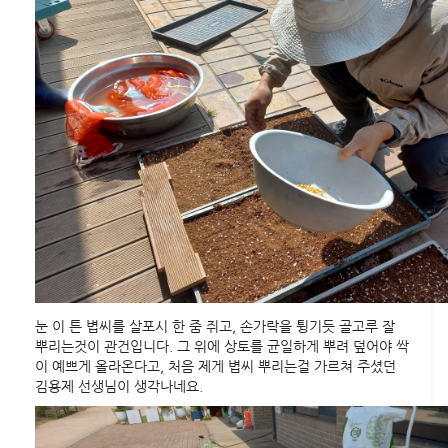
눈 이 튼 볍씨를 살포시 한 줌 쥐고, 손가락을 튕기듯 골고루 잘
뿌리는것이 관건입니다. 그 위에 상토를 균일하게 뿌려 덮어야 싹
이 예쁘게 올라온다고, 처음 제게 볍씨 뿌리는걸 가르쳐 주셨던
김용제 선생님이 생각나네요.