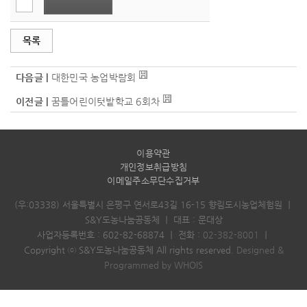
목록
다음글 |
대한민국 농업박람회
이전글 |
꿈틀어린이텃밭학교 6회차
이용약관
개인정보취급방침
이메일주소무단수집거부
(우:03338) 서울특별시 은평구 연서로43길 16-15 향림도시농업체험원
｜
S&Y도농나눔공동체
｜
대표 : 문대상
사업자등록번호 : 602-82-68874
｜
전화 :
02-382-8001
｜
Copyright ⓒ S&Y도농나눔공동체 All rights reserved.
Designed &
Programmed by WHOIS