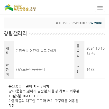
Toggl
navig
HOME / 향림갤러리 /
향림갤러리
향림갤러리
등
제
2024.10.15
은평꿈틀 어린이 학교 7회차
록
목
12:43
일
글
조
쓴
S&Y도농나눔공동체
1488
회
이
은평꿈틀 어린이 학교 7회차
강사:문현숙.김미자.김순분.이윤경 최효자.서주봉
10월5일 10:00~13:00
가을작물의 대표인 고구마 캐기 고구마를 이용한
맛탕