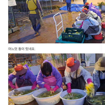
어느덧 동이 텄네요.