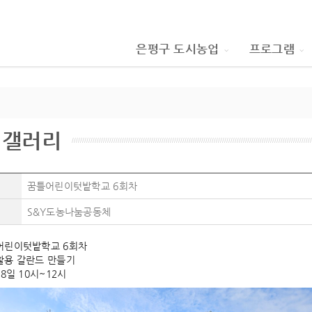
은평구 도시농업
프로그램
림갤러리
꿈틀어린이텃밭학교 6회차
S&Y도농나눔공동체
어린이텃밭학교 6회차
활용 갈란드 만들기
28일 10시~12시