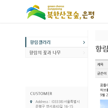
향림갤러리
향
향림의 꽃과 나무
제목
글쓴이
꿈틀
허브
CUSTOMER
9월 
Address : (03338)서울특별시
은평구 연서로43길 16-15