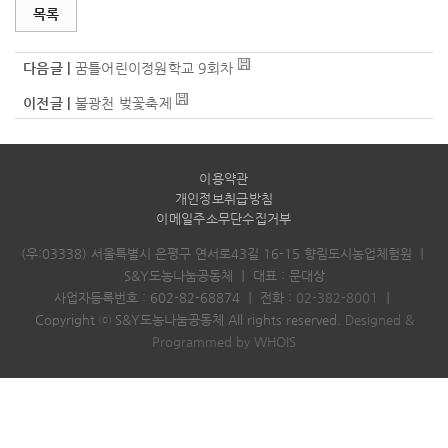
목록
다음글 |
꿈틀어린이정원학교 9회차
이전글 |
불광천 벚꽃축제
이용약관
개인정보취급방침
이메일주소무단수집거부
(우:03338) 서울특별시 은평구 연서로43길 16-15 향림도시농업체험원
｜
S&Y도농나눔공동체
｜
대표 : 문대상
사업자등록번호 : 602-82-68874
｜
전화 :
02-382-8001
｜
Copyright ⓒ S&Y도농나눔공동체 All rights reserved.
Designed &
Programmed by WHOIS