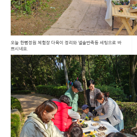
오늘 한뼘정원 체험장 다육이 정리와 넬솔반죽등 세팅으로 바
쁘시네요.