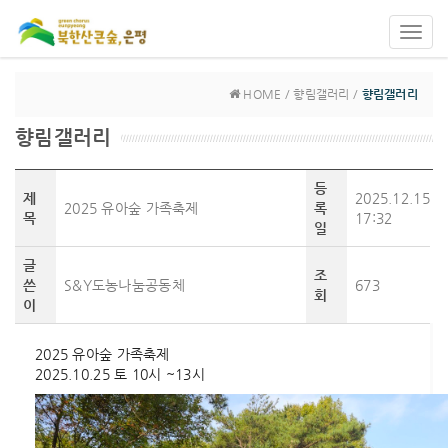
Toggl
navig
HOME / 향림갤러리 /
향림갤러리
향림갤러리
등
제
2025.12.15
2025 유아숲 가족축제
록
목
17:32
일
글
조
쓴
S&Y도농나눔공동체
673
회
이
2025 유아숲 가족축제
2025.10.25 토 10시 ~13시