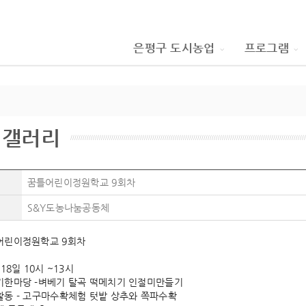
은평구 도시농업
프로그램
림갤러리
꿈틀어린이정원학교 9회차
S&Y도농나눔공동체
어린이정원학교 9회차
 18일 10시 ~13시
기한마당 -벼베기 탈곡 떡메치기 인절미만들기
활동 - 고구마수확체험 텃밭 상추와 쪽파수확