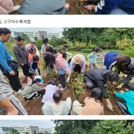
팀 고구마수확체험