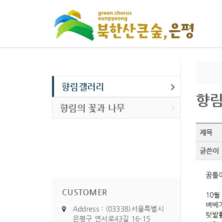
향림갤러리
향
향림의 꽃과 나무
제목
글쓴이
꿈틀
CUSTOMER
10월
벼베
Address : (03338)서울특별시
텃밭
은평구 연서로43길 16-15