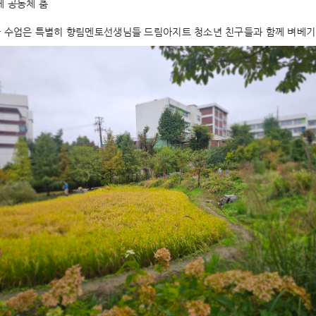
께 공동체 춤
차 수업은 특별히 향림멘토선생님들 드림아지트 청소년 친구들과 함께 벼베