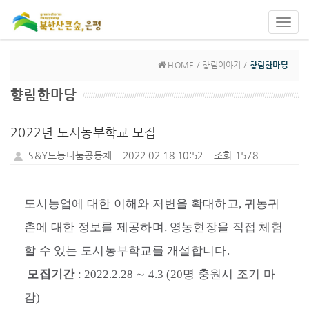
Toggl
navig
HOME / 향림이야기 /
향림한마당
향림한마당
2022년 도시농부학교 모집
S&Y도농나눔공동체
2022.02.18 10:52
조회 1578
도시농업에 대한 이해와 저변을 확대하고
,
귀농귀
촌에 대한 정보를 제공하며
,
영농현장을 직접 체험
할 수 있는 도시농부학교를 개설합니다
.
모집기간
: 2022.2.28
∼
4.3 (20
명 충원시 조기 마
감
)