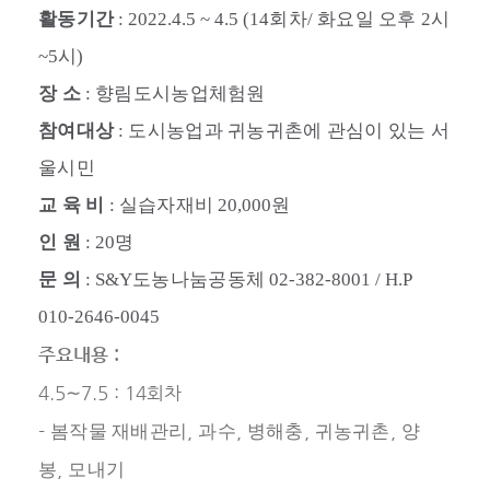
활동기간
: 2022.4.5 ~ 4.5 (14
회차
/
화요일 오후
2
시
~5
시
)
장 소
:
향림도시농업체험원
참여대상
:
도시농업과 귀농귀촌에 관심이 있는 서
울시민
교 육 비
:
실습자재비
20,000
원
인 원
: 20
명
문 의
: S&Y
도농나눔공동체
02-382-8001 / H.P
010-2646-0045
주요내용 :
4.5
7.5 : 14회차
∼
-
,
,
,
,
봄작물 재배관리
과수
병해충
귀농귀촌
양
,
봉
모내기