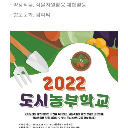
-
,
약용작물
식물자원활용 체험활동
-
.
향토문화
팜파티